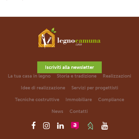
Iscriviti alla newsletter
La tua casa in legno
Storia e tradizione
Realizzazioni
Idee di realizzazione
Servizi per progettisti
Tecniche costruttive
Immobiliare
Compliance
News
Contatti